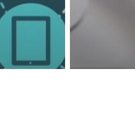
lgemein
Startseite
ernichtung
Allgemein
Startseite
atenträger – DIN
Microsoft TEAMS –