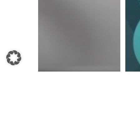
Al
V
D
Allgemein
Startseite