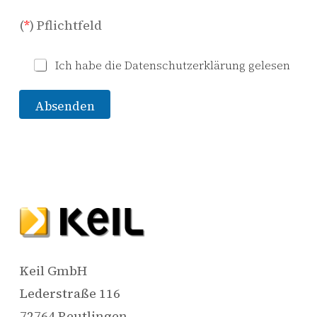
(
*
) Pflichtfeld
V
*
Ich habe die Datenschutzerklärung gelesen
o
r
n
Absenden
a
m
e
*
V
o
r
n
a
m
e
Keil GmbH
Lederstraße 116
72764 Reutlingen