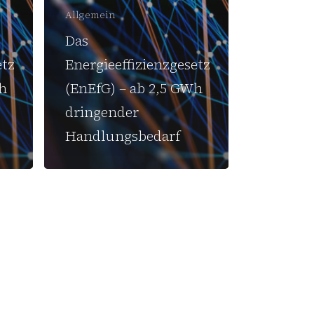
Allgemein
Das
etz
Energieeffizienzgesetz
Wh
(EnEfG) – ab 2,5 GWh
dringender
Handlungsbedarf