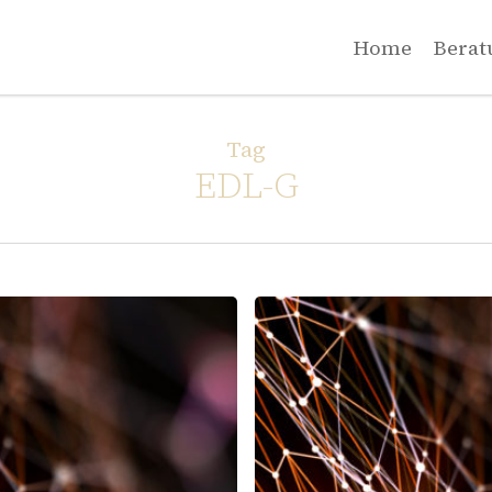
Home
Berat
Tag
EDL-G