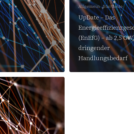
Allgemein
Startseite
UpDate – Das
Energieeffizienzges
(EnEfG) – ab 2,5 G
dringender
Handlungsbedarf