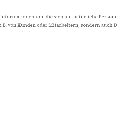
nformationen um, die sich auf natürliche Persone
z.B. von Kunden oder Mitarbeitern, sondern auch 
ssen. Das Risiko beim Umgang mit personenbezogen
rden mit hohen Bußgeldern geahndet.
r Unternehmertags erwarten verschiedene Vorträg
ng, Zutrittskontrolle)
treuung)
e Geräte)
cherung, Cloud-Lösungen).