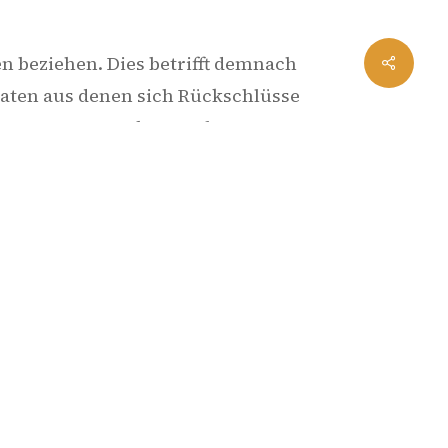
n beziehen. Dies betrifft demnach
Daten aus denen sich Rückschlüsse
en Daten Datenschutzverletzungen zu
e und Diskussionsrunden zu den