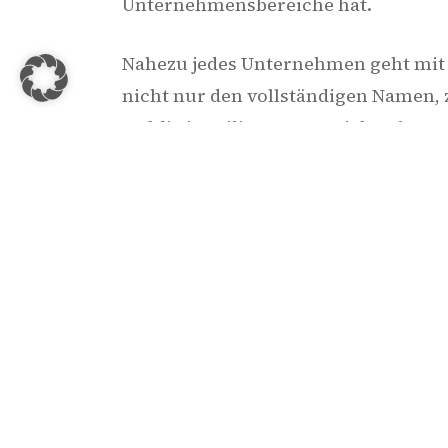
Unternehmensbereiche hat.
Nahezu jedes Unternehmen geht mit I
nicht nur den vollständigen Namen, 
auf die jeweilige Person ziehen la
begehen ist erheblich, Verstöße we
Die Besucher des zweiten Reutlinge
Themen:
Personal (Verwaltung, Rückmeldu
Vertrieb (Marketing, Akquise, Be
Verschlüsselung (Inhouse, mobil
Auftragsverarbeitung (Datenspei