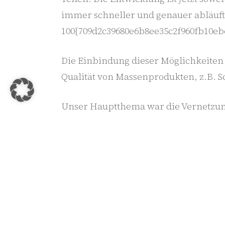
immer schneller und genauer abläuft.
100{709d2c39680e6b8ee35c2f960fb10eb
Die Einbindung dieser Möglichkeiten 
Qualität von Massenprodukten, z.B. Sc
Unser Hauptthema war die Vernetzung 
Unternehmen, da unbedingt vermiede
Verarbeitungsarten in der DSGVO-Dok
sind sehr groß.
Obwohl es für uns wieder eine erfolg
Investitionsgut Qualitätssicherung sp