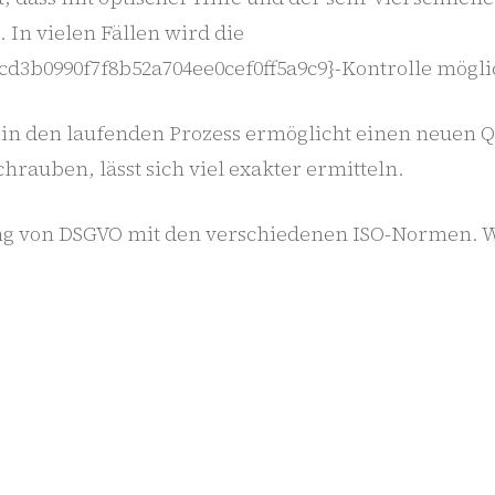
 In vielen Fällen wird die
cd3b0990f7f8b52a704ee0cef0ff5a9c9}-Kontrolle mögli
in den laufenden Prozess ermöglicht einen neuen Qu
hrauben, lässt sich viel exakter ermitteln.
von DSGVO mit den verschiedenen ISO-Normen. Wichti
n werden muss, dass sich Verfahrens- und Arbeit
umentation widersprechen. Die Überschneidungen m
reiche Messe mit vielen neuen Kontakten war, ist e
ürbar.