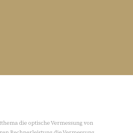
uptthema die optische Vermessung von
lleren Rechnerleistung die Vermessung