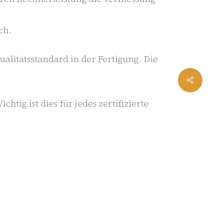
ch.
alitätsstandard in der Fertigung. Die
g ist dies für jedes zertifizierte
sanweisungen mit den
it ISO 9001, IATF 16949 und TISAX
ine Zurückhaltung beim