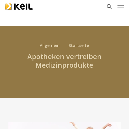
Men
Skip
to
main
content
Allgemein
Startseite
Apotheken vertreiben
Medizinprodukte