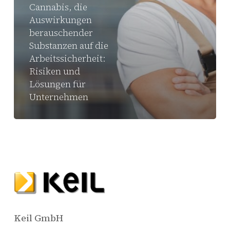
Cannabis, die
Auswirkungen
berauschender
Substanzen auf die
Arbeitssicherheit:
Risiken und
Lösungen für
Unternehmen
Keil GmbH