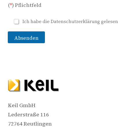
(
*
) Pflichtfeld
*
*
Ich habe die Datenschutzerklärung gelesen
V
o
r
Absenden
n
a
m
e
*
Keil GmbH
Lederstraße 116
72764 Reutlingen